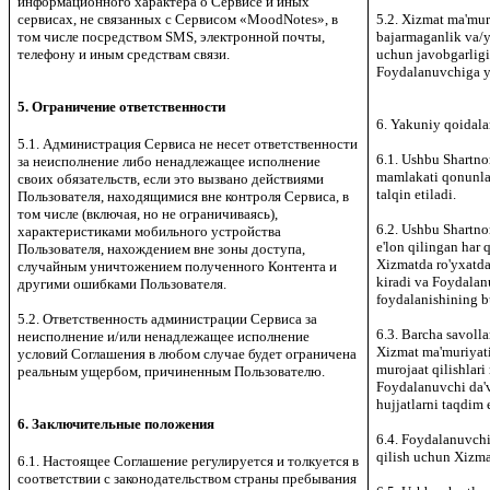
информационного характера о Сервисе и иных
сервисах, не связанных с Сервисом «MoodNotes», в
5.2. Xizmat ma'mur
том числе посредством SMS, электронной почты,
bajarmaganlik va/y
телефону и иным средствам связи.
uchun javobgarlig
Foydalanuvchiga ye
5. Ограничение ответственности
6. Yakuniy qoidala
5.1. Администрация Сервиса не несет ответственности
6.1. Ushbu Shartn
за неисполнение либо ненадлежащее исполнение
mamlakati qonunlar
своих обязательств, если это вызвано действиями
talqin etiladi.
Пользователя, находящимися вне контроля Сервиса, в
том числе (включая, но не ограничиваясь),
6.2. Ushbu Shartn
характеристиками мобильного устройства
e'lon qilingan har 
Пользователя, нахождением вне зоны доступа,
Xizmatda ro'yxatd
случайным уничтожением полученного Контента и
kiradi va Foydala
другими ошибками Пользователя.
foydalanishining b
5.2. Ответственность администрации Сервиса за
6.3. Barcha savoll
неисполнение и/или ненадлежащее исполнение
Xizmat ma'muriyati
условий Соглашения в любом случае будет ограничена
murojaat qilishlari
реальным ущербом, причиненным Пользователю.
Foydalanuvchi da'v
hujjatlarni taqdim e
6. Заключительные положения
6.4. Foydalanuvchi
qilish uchun Xizma
6.1. Настоящее Соглашение регулируется и толкуется в
соответствии с законодательством страны пребывания