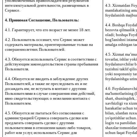
уполномоченных правообладателей результатов
интеллектуальной деятельности, размещенных в
4.3. Xizmatdan Fo
Сервисе.
mamlakatining ama
foydalanish majbur
4. Принимая Соглашение, Пользователь:
4.4. Boshqa Foydal
4.1. Гарантирует, что его возраст не менее 18 лет.
bezovta qilmaslik 
oladi; boshqa Foy
4.2. Пользователь осознает, что Сервис может
bog'lanishni istama
содержать материалы, ориентированные только на
amalga oshirgan taq
совершеннолетних Пользователей.
4.5. Xizmat maʼmur
4.3. Обязуется использовать Сервис в соответствии с
tovarlar, ishlar yo
действующим законодательством страны пребывания
foydalanuvchilar bi
Пользователя.
tuzishni taklif qil
yoki noqonuniy tas
4.4. Обязуется не вводить в заблуждение других
foydalanishga urin
Пользователей, а также не преследовать их и не
досаждать им; не вступать в контакт с другими
4.6. Foydalanuvchi 
Пользователями в случае совершения ими действий,
ma'lumotlarining (l
явно свидетельствующих о нежелании контакта с
shart, shuningdek,
Пользователем.
xavfsizligi va xizm
harakatlar uchun t
4.5. Обязуется не пытаться без согласования с
bilan, ulardan ruxs
администрацией Сервиса совершать сделки или
yo'qotishlar uchun
предлагать совершать сделки с другими
login va parolidan
пользователями в отношении каких-либо товаров,
shaxslar tomonidan
работ или услуг, использовать Сервис для
uchun faqat Foydal