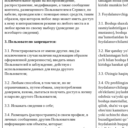
исключительное право на воспроизведение,
tanlagan holda (om
распространение, модификацию, а также сообщение
kirishi mumkin bo'
контента, размещенного Пользователем в Сервисе, по
кабелю, проводам или с помощью иных средств, таким
3. Foydalanuvchiga
образом, при котором любое лицо может иметь доступ
к нему в интерактивном режиме из любого места и в
3.1. Boshqa shaxsla
любое время по своему выбору (доведение до
rasmiylashtirilgan
всеобщего сведения).
mustasno), boshqa
maʼlumotlaridan fo
3. Пользователю запрещается:
foydalanuvchilarni 
3.1. Регистрироваться от имени других лиц (за
3.2. Har qanday yo'
исключением случая наличия надлежащим образом
cheklanmagan holda
оформленной доверенности), вводить иных
yo'li bilan boshqa
Пользователей в заблуждение, действуя с
kirishga harakat qi
использованием данных для входа другого
Пользователя;
3.3. O'zingiz haqin
3.2. Любым способом, в том числе, но не
3.4. O'z profilingi
ограничиваясь, путем обмана, злоупотребления
foydalanuvchilarga
доверием, взлома, пытаться получить доступ к логину
ob'ektlarni joylasht
и паролю другого Пользователя;
odobsiz va/yoki qo
boshqa materiallar, 
3.3. Искажать сведения о себе;
qilish, sha'ni va q
obro'sini kamsituv
3.4. Размещать (распространять) в своем профиле, в
yoki uchinchi shax
личных сообщениях другим Пользователям
buzadiganlarni qo’
информацию или объекты, которые:
foydalanish huquqi