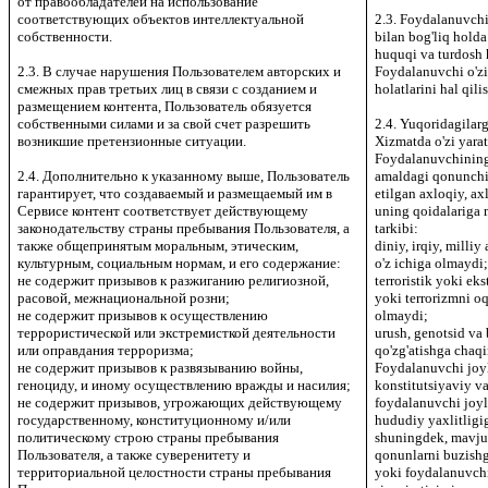
от правообладателей на использование
соответствующих объектов интеллектуальной
2.3. Foydalanuvchi 
собственности.
bilan bog'liq holda
huquqi va turdosh 
2.3. В случае нарушения Пользователем авторских и
Foydalanuvchi o'zi
смежных прав третьих лиц в связи с созданием и
holatlarini hal qili
размещением контента, Пользователь обязуется
собственными силами и за свой счет разрешить
2.4. Yuqoridagilar
возникшие претензионные ситуации.
Xizmatda o'zi yarat
Foydalanuvchining
2.4. Дополнительно к указанному выше, Пользователь
amaldagi qonunchi
гарантирует, что создаваемый и размещаемый им в
etilgan axloqiy, ax
Сервисе контент соответствует действующему
uning qoidalariga 
законодательству страны пребывания Пользователя, а
tarkibi:
также общепринятым моральным, этическим,
diniy, irqiy, milli
культурным, социальным нормам, и его содержание:
o'z ichiga olmaydi
не содержит призывов к разжиганию религиозной,
terroristik yoki ek
расовой, межнациональной розни;
yoki terrorizmni oq
не содержит призывов к осуществлению
olmaydi;
террористической или экстремисткой деятельности
urush, genotsid va
или оправдания терроризма;
qo'zg'atishga chaqi
не содержит призывов к развязыванию войны,
Foydalanuvchi joyl
геноциду, и иному осуществлению вражды и насилия;
konstitutsiyaviy v
не содержит призывов, угрожающих действующему
foydalanuvchi joyl
государственному, конституционному и/или
hududiy yaxlitligi
политическому строю страны пребывания
shuningdek, mavjud
Пользователя, а также суверенитету и
qonunlarni buzishg
территориальной целостности страны пребывания
yoki foydalanuvch