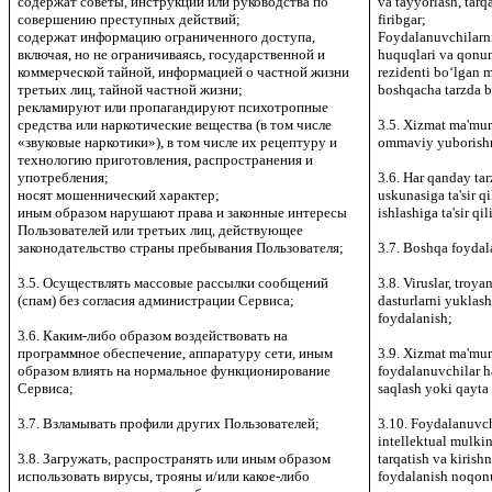
содержат советы, инструкции или руководства по
va tayyorlash, tarq
совершению преступных действий;
firibgar;
содержат информацию ограниченного доступа,
Foydalanuvchilarn
включая, но не ограничиваясь, государственной и
huquqlari va qonun
коммерческой тайной, информацией о частной жизни
rezidenti bo‘lgan
третьих лиц, тайной частной жизни;
boshqacha tarzda b
рекламируют или пропагандируют психотропные
средства или наркотические вещества (в том числе
3.5. Xizmat ma'muri
«звуковые наркотики»), в том числе их рецептуру и
ommaviy yuborishn
технологию приготовления, распространения и
употребления;
3.6. Har qanday tar
носят мошеннический характер;
uskunasiga ta'sir q
иным образом нарушают права и законные интересы
ishlashiga ta'sir qil
Пользователей или третьих лиц, действующее
законодательство страны пребывания Пользователя;
3.7. Boshqa foydal
3.5. Осуществлять массовые рассылки сообщений
3.8. Viruslar, troya
(спам) без согласия администрации Сервиса;
dasturlarni yuklash
foydalanish;
3.6. Каким-либо образом воздействовать на
программное обеспечение, аппаратуру сети, иным
3.9. Xizmat ma'mur
образом влиять на нормальное функционирование
foydalanuvchilar h
Сервиса;
saqlash yoki qayta 
3.7. Взламывать профили других Пользователей;
3.10. Foydalanuvch
intellektual mulkin
3.8. Загружать, распространять или иным образом
tarqatish va kirish
использовать вирусы, трояны и/или какое-либо
foydalanish noqon