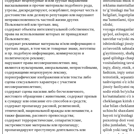
содержат нецензурные и/или грубые выражения/
intellektual mulk ob
высказывания и прочие материалы подобного рода,
reklama materiallar
угрозы, дискредитируют, оскорбляют, порочат честь и
toʻgʻrisidagi maʼl
достоинство или деловую репутацию или нарушают
belgilari, logotip
неприкосновенность частной жизни других
maʼlumotlarni, tijo
Пользователей или третьих лиц;
olishi;
содержат объекты интеллектуальной собственности,
voyaga etmaganlar
права на использование которых не принадлежат
qo'pol, axloqsiz, o
Пользователю;
tasvirlar va/yoki 
содержат рекламные материалы и/или информацию о
ishtirokidagi jinsi
третьих лицах, в том числе товарные знаки, логотипы
zo'ravonlik sahnal
и пр. подобную информацию, коммерческую и
g'ayriinsoniy, shaf
политическую рекламу;
qasd qilishga chaq
нарушают права несовершеннолетних лиц;
vositalarining tavsi
являются вульгарными, аморальными, непристойными,
irqiy, diniy, etnik
содержащими нецензурную лексику,
fashizm, irqiy ustun
порнографические изображения и/или тексты либо
terroristik, separat
сцены сексуального характера с участием
tashviqotni o'z ich
несовершеннолетних;
jinoiy faoliyatni ra
содержат сцены насилия либо бесчеловечного,
sodir etish bo'yich
жестокого обращения с животными; содержат призыв
ko'rsatmalarni o'z i
к суициду или описание его способов и средств;
cheklangan kirish 
содержат пропаганду расовой, религиозной,
ular bilan cheklanm
этнической, национальной вражды или ненависти, а
uchinchi shaxslarn
также фашизма, расового превосходства;
hayoti to'g'risidagi
содержат террористические, сепаратистские,
psixotrop dori vosi
экстремистские материалы или пропаганду;
(shu jumladan, “so
пропагандируют преступную деятельность или
qilish yoki targ‘ib 