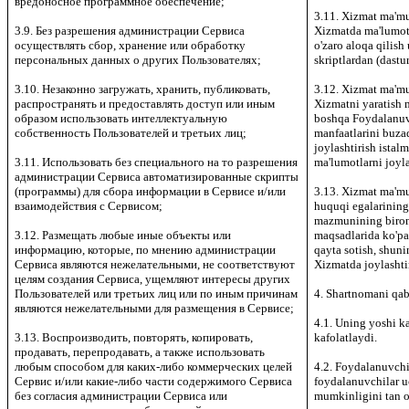
вредоносное программное обеспечение;
3.11. Xizmat ma'mu
3.9. Без разрешения администрации Сервиса
Xizmatda ma'lumotl
осуществлять сбор, хранение или обработку
o'zaro aloqa qilish
персональных данных о других Пользователях;
skriptlardan (dastu
3.10. Незаконно загружать, хранить, публиковать,
3.12. Xizmat ma'mu
распространять и предоставлять доступ или иным
Xizmatni yaratish
образом использовать интеллектуальную
boshqa Foydalanuv
собственность Пользователей и третьих лиц;
manfaatlarini buza
joylashtirish istal
3.11. Использовать без специального на то разрешения
ma'lumotlarni joyl
администрации Сервиса автоматизированные скрипты
(программы) для сбора информации в Сервисе и/или
3.13. Xizmat ma'mur
взаимодействия с Сервисом;
huquqi egalarining
mazmunining biron 
3.12. Размещать любые иные объекты или
maqsadlarida ko'pay
информацию, которые, по мнению администрации
qayta sotish, shun
Сервиса являются нежелательными, не соответствуют
Xizmatda joylashtir
целям создания Сервиса, ущемляют интересы других
Пользователей или третьих лиц или по иным причинам
4. Shartnomani qab
являются нежелательными для размещения в Сервисе;
4.1. Uning yoshi k
3.13. Воспроизводить, повторять, копировать,
kafolatlaydi.
продавать, перепродавать, а также использовать
любым способом для каких-либо коммерческих целей
4.2. Foydalanuvchi
Сервис и/или какие-либо части содержимого Сервиса
foydalanuvchilar uc
без согласия администрации Сервиса или
mumkinligini tan o