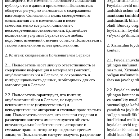
последнего. Все изменения настоящего Соглашения
o'zgartirishlar ushb
публикуются в данном приложении, Пользователь
Foydalanuvchi unin
обязуется регулярно знакомиться с содержанием
tanishish uchun u
настоящего Соглашения в целях своевременного
muntazam tanishish
ознакомления с его изменениями и несет
tanishmaslik bilan 
самостоятельно все риски, связанные с
oladi. Bunday o'zg
несвоевременным ознакомлением. Дальнейшее
foydalanish foydal
пользование услугами Сервиса после любых
va/yoki qo'shimchal
подобных изменений означает согласие Пользователя с
такими изменениями и/или дополнениями.
2. Xizmatdan foyd
kontent
2. Контент, создаваемый Пользователем Сервиса
2.1. Foydalanuvchi
2.1. Пользователь несет личную ответственность за
qilingan ma'lumotl
содержание информации и материалов (контент),
mazmuni, Xizmatda 
опубликованных им в Сервисе, за сохранность и
bo'lgan ma'lumotla
конфиденциальность данных, необходимых для его
shaxsan javobgardi
авторизации в Сервисе.
2.2. Foydalanuvchi
2.2. Пользователь гарантирует, что контент,
qilingan kontent u
опубликованный им в Сервисе, не нарушает
va nomulkiy mualli
исключительные (имущественные) и
buzmasligiga kafol
неимущественные авторские и смежные права третьих
yaratish va joylash
лиц. Пользователь осознает, что если при создании и
bo‘lgan mualliflik
размещении контента им используются объекты
intellektual mulk 
интеллектуальной собственности, авторские и
foydalanuvchi tegi
смежные права на которые принадлежат третьим
foydalanish uchun 
лицам, то Пользователю следует получить разрешение
olishi kerakligini b