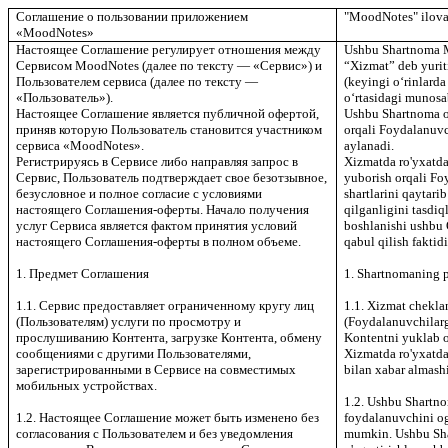
Соглашение о пользовании приложением
"MoodNotes" ilova
«
MoodNotes
»
Настоящее Соглашение регулирует отношения между
Ushbu Shartnoma M
Сервисом
MoodNotes
(далее по тексту — «Сервис») и
“Xizmat” deb yurit
Пользователем сервиса (далее по тексту —
(keyingi o‘rinlard
«Пользователь»).
o‘rtasidagi munosab
Настоящее Соглашение является публичной офертой,
Ushbu Shartnoma om
приняв которую Пользователь становится участником
orqali Foydalanuv
сервиса «
MoodNotes
».
aylanadi.
Регистрируясь в Сервисе либо направляя запрос в
Xizmatda ro'yxatda
Сервис, Пользователь подтверждает свое безотзывное,
yuborish orqali Fo
безусловное и полное согласие с условиями
shartlarini qaytari
настоящего Соглашения-оферты. Начало получения
qilganligini tasdiq
услуг Сервиса является фактом принятия условий
boshlanishi ushbu O
настоящего Соглашения-оферты в полном объеме.
qabul qilish faktidi
1. Предмет Соглашения
1. Shartnomaning 
1.1. Сервис предоставляет ограниченному кругу лиц
1.1. Xizmat chekl
(Пользователям) услуги по просмотру и
(Foydalanuvchilarg
прослушиванию Контента, загрузке Контента, обмену
Kontentni yuklab o
сообщениями с другими Пользователями,
Xizmatda ro'yxatd
зарегистрированными в Сервисе на совместимых
bilan xabar almashi
мобильных устройствах.
1.2. Ushbu Shartno
1.2. Настоящее Соглашение может быть изменено без
foydalanuvchini og
согласования с Пользователем и без уведомления
mumkin. Ushbu Sha