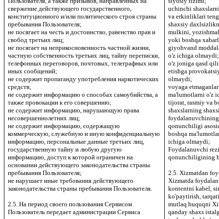
Пользователя, а также призывов, направленных на
siyosiy tizimi;
свержение действующего государственного,
uchinchi shaxslarn
конституционного и/или политического строя страны
va erkinliklari ten
пребывания Пользователя;
shaxsiy daxlsizlik
не посягает на честь и достоинство, равенство прав и
mulkini, yozishmala
свобод третьих лиц;
yoki boshqa xabarl
не посягает на неприкосновенность частной жизни,
giyohvand moddalar
частную собственность третьих лиц, тайну переписки,
o'z ichiga olmaydi
телефонных переговоров, почтовых, телеграфных или
o'z joniga qasd qil
иных сообщений;
etishga provokatsi
не содержит пропаганду употребления наркотических
olmaydi;
средств;
voyaga etmaganlar
не содержит информацию о способах самоубийства, а
ma'lumotlarni o'z 
также провокации к его совершению;
tijorat, rasmiy va
не содержит информацию, нарушающую права
shaxslarning shaxsi
несовершеннолетних лиц;
foydalanuvchining
не содержит информацию, содержащую
qonunchiligi asosi
коммерческую, служебную и иную конфиденциальную
boshqa ma'lumotlar
информацию, персональные данные третьих лиц,
ichiga olmaydi;
государственную тайну и любую другую
Foydalanuvchi rez
информацию, доступ к которой ограничен на
qonunchiligining b
основании действующего законодательства страны
пребывания Пользователя;
2.5. Xizmatdan fo
не нарушает иные требования действующего
Xizmatda foydalan
законодательства страны пребывания Пользователя.
kontentni kabel, si
ko'paytirish, tarqat
2.5. На период своего пользования Сервисом
mutlaq huquqni Xiz
Пользователь передает администрации Сервиса
qanday shaxs istal