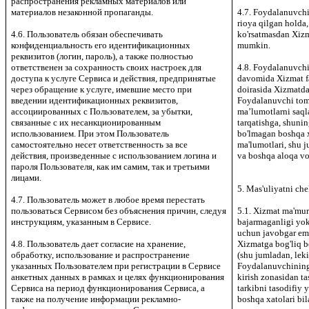
распространения рекламных материалов или
материалов незаконной пропаганды.
4.7. Foydalanuvchi
rioya qilgan holda,
4.6. Пользователь обязан обеспечивать
ko'rsatmasdan Xizm
конфиденциальность его идентификационных
mumkin.
реквизитов (логин, пароль), а также полностью
ответственен за сохранность своих настроек для
4.8. Foydalanuvch
доступа к услуге Сервиса и действия, предпринятые
davomida Xizmat fa
через обращение к услуге, имевшие место при
doirasida Xizmatda
введении идентификационных реквизитов,
Foydalanuvchi tom
ассоциированных с Пользователем, за убытки,
ma’lumotlarni saqla
связанные с их несанкционированным
tarqatishga, shuni
использованием. При этом Пользователь
bo'lmagan boshqa x
самостоятельно несет ответственность за все
ma'lumotlari, shu 
действия, произведенные с использованием логина и
va boshqa aloqa vos
пароля Пользователя, как им самим, так и третьими
лицами.
5. Mas'uliyatni ch
4.7. Пользователь может в любое время перестать
пользоваться Сервисом без объяснения причин, следуя
5.1. Xizmat ma'muri
инструкциям, указанным в Сервисе.
bajarmaganligi yok
uchun javobgar em
4.8. Пользователь дает согласие на хранение,
Xizmatga bog'liq b
обработку, использование и распространение
(shu jumladan, lek
указанных Пользователем при регистрации в Сервисе
Foydalanuvchining 
анкетных данных в рамках и целях функционирования
kirish zonasidan ta
Сервиса на период функционирования Сервиса, а
tarkibni tasodifiy 
также на получение информации рекламно-
boshqa xatolari bil